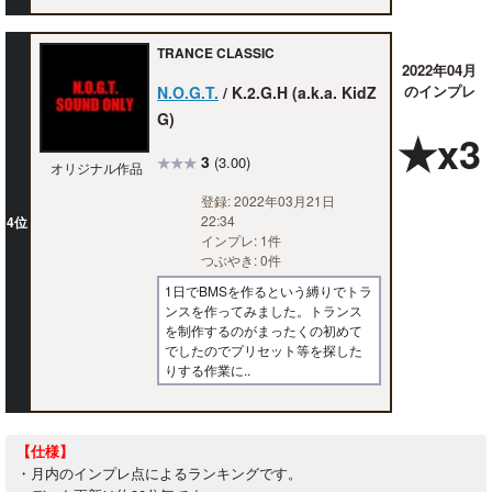
TRANCE CLASSIC
2022年04月
のインプレ
N.O.G.T.
/ K.2.G.H (a.k.a. KidZ
G)
★x3
3
(3.00)
★★★
オリジナル作品
登録: 2022年03月21日
22:34
4位
インプレ: 1件
つぶやき: 0件
1日でBMSを作るという縛りでトラ
ンスを作ってみました。トランス
を制作するのがまったくの初めて
でしたのでプリセット等を探した
りする作業に..
【仕様】
・月内のインプレ点によるランキングです。