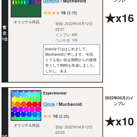
ンプレ
Domino
/ Muchavoid
★★★
16
★x16
(3.75)
★
オリジナル作品
登録: 2022年04月12日
暫
22:01
定
インプレ: 4件
1位
つぶやき: 1件
pupulyでははじめまして。
Muchavoidと申します。今回、
とても短い休止期間からの復帰
作としてBMSを作成しました。
しかし、あま..
Experimental
2022年04月のイ
ンプレ
Circle
/ Muchavoid
★★
10
★x10
(2.25)
オリジナル作品
登録: 2022年04月12日
22:05
2位