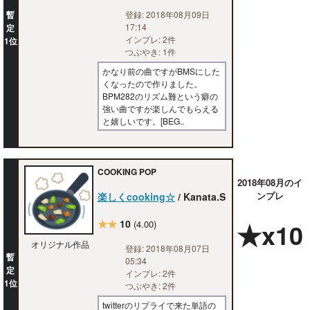
暫
登録: 2018年08月09日
17:14
定
インプレ: 2件
1位
つぶやき: 1件
かなり前の曲ですがBMSにした
くなったので作りました。
BPM282のリズム難という癖の
強い曲ですが楽しんでもらえる
と嬉しいです。[BEG..
COOKING POP
2018年08月のイ
ンプレ
楽しくcooking☆
/ Kanata.S
★★
10
★x10
(4.00)
オリジナル作品
登録: 2018年08月07日
暫
05:34
定
インプレ: 2件
1位
つぶやき: 2件
twitterのリプライで来た単語の