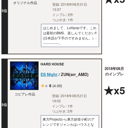
オリジナル作品
登録: 2018年08月31日
13:37
5位
インプレ: 2件
つぶやき: 1件
はじめまして、Lollipopです。これ
は最初のBMS、楽しんでください‼
(日本語が下手のですみません。）-
--------------..
HARD HOUSE
2018年08月
のインプレ
ES Night
/ ZUN(arr_AMD)
★
6
★x5
(4.00)
★
コピアレ作品
登録: 2018年08月21日
19:02
5位
インプレ: 1件
つぶやき: 2件
東方Projectから東方妖怪小町のア
レンジですジャンルはハウスとな