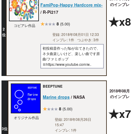
のインプレ
FamiPop-Happy Hardcore mix-
/ R-Pi217
★x8
★
8
(5.00)
★★★
コピアレ作品
2
登録: 2018年08月01日 12:33
位
インプレ: 1件
つぶやき: 3件
初投稿昔作ったflpが出てきたので、
ネタ曲楽しいけど、楽しい曲です原
曲/ファミポップ
Ⅲhttps://www.youtube.com/w..
BEEPTUNE
2018年08月
のインプレ
Marine drops
/ NASA
★
8
★x7
(5.00)
★★★
オリジナル作品
登録: 2018年08月26日
15:47
3位
インプレ: 1件