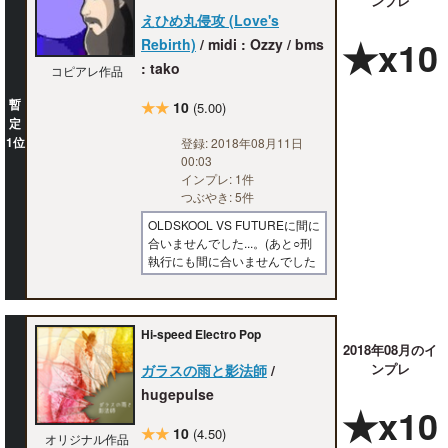
ンプレ
えひめ丸侵攻 (Love's
★x10
Rebirth)
/ midi : Ozzy / bms
: tako
コピアレ作品
暫
★★
10
(5.00)
定
1位
登録: 2018年08月11日
00:03
インプレ: 1件
つぶやき: 5件
OLDSKOOL VS FUTUREに間に
合いませんでした...。(あと○刑
執行にも間に合いませんでした
Hi-speed Electro Pop
2018年08月のイ
ンプレ
ガラスの雨と影法師
/
hugepulse
★x10
★★
10
(4.50)
オリジナル作品