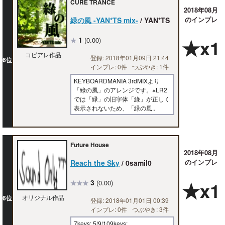
CURE TRANCE
2018年08月
のインプレ
緑の風 -YAN*TS mix-
/ YAN*TS
1
★x1
(0.00)
★
コピアレ作品
登録: 2018年01月09日 21:44
6位
インプレ: 0件
つぶやき: 1件
KEYBOARDMANIA 3rdMIXより
「綠の風」のアレンジです。※LR2
では「緑」の旧字体「綠」が正しく
表示されないため、「緑の風..
Future House
2018年08月
のインプレ
Reach the Sky
/ 0samil0
3
★x1
(0.00)
★★★
オリジナル作品
6位
登録: 2018年01月01日 00:39
インプレ: 0件
つぶやき: 3件
7keys: 5/9/109keys: