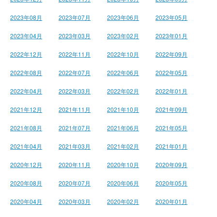
2023年08月
2023年07月
2023年06月
2023年05月
2023年04月
2023年03月
2023年02月
2023年01月
2022年12月
2022年11月
2022年10月
2022年09月
2022年08月
2022年07月
2022年06月
2022年05月
2022年04月
2022年03月
2022年02月
2022年01月
2021年12月
2021年11月
2021年10月
2021年09月
2021年08月
2021年07月
2021年06月
2021年05月
2021年04月
2021年03月
2021年02月
2021年01月
2020年12月
2020年11月
2020年10月
2020年09月
2020年08月
2020年07月
2020年06月
2020年05月
2020年04月
2020年03月
2020年02月
2020年01月