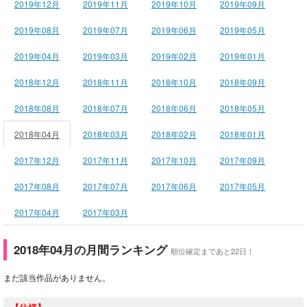
2019年12月
2019年11月
2019年10月
2019年09月
2019年08月
2019年07月
2019年06月
2019年05月
2019年04月
2019年03月
2019年02月
2019年01月
2018年12月
2018年11月
2018年10月
2018年09月
2018年08月
2018年07月
2018年06月
2018年05月
2018年04月
2018年03月
2018年02月
2018年01月
2017年12月
2017年11月
2017年10月
2017年09月
2017年08月
2017年07月
2017年06月
2017年05月
2017年04月
2017年03月
2018年04月の月間ランキング
順位確定まであと22日！
まだ該当作品がありません。