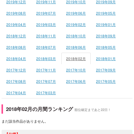
2019年12月
2019年11月
2019年10月
2019年09月
2019年08月
2019年07月
2019年06月
2019年05月
2019年04月
2019年03月
2019年02月
2019年01月
2018年12月
2018年11月
2018年10月
2018年09月
2018年08月
2018年07月
2018年06月
2018年05月
2018年04月
2018年03月
2018年02月
2018年01月
2017年12月
2017年11月
2017年10月
2017年09月
2017年08月
2017年07月
2017年06月
2017年05月
2017年04月
2017年03月
2018年02月の月間ランキング
順位確定まであと22日！
まだ該当作品がありません。