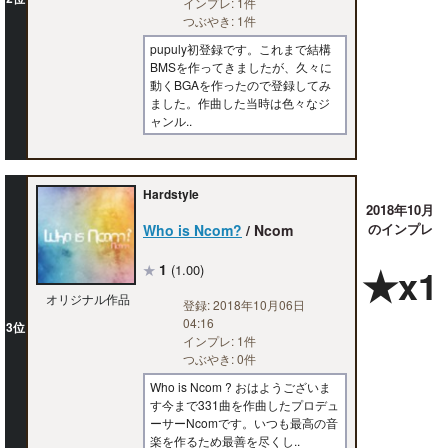
インプレ: 1件
つぶやき: 1件
pupuly初登録です。これまで結構
BMSを作ってきましたが、久々に
動くBGAを作ったので登録してみ
ました。作曲した当時は色々なジ
ャンル..
Hardstyle
2018年10月
のインプレ
Who is Ncom?
/ Ncom
1
★x1
(1.00)
★
オリジナル作品
登録: 2018年10月06日
04:16
3位
インプレ: 1件
つぶやき: 0件
Who is Ncom ? おはようございま
す今まで331曲を作曲したプロデュ
ーサーNcomです。いつも最高の音
楽を作るため最善を尽くし..