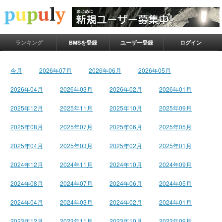
ランキング
BMSを登録
ユーザー登録
ログイン
今月
2026年07月
2026年06月
2026年05月
2026年04月
2026年03月
2026年02月
2026年01月
2025年12月
2025年11月
2025年10月
2025年09月
2025年08月
2025年07月
2025年06月
2025年05月
2025年04月
2025年03月
2025年02月
2025年01月
2024年12月
2024年11月
2024年10月
2024年09月
2024年08月
2024年07月
2024年06月
2024年05月
2024年04月
2024年03月
2024年02月
2024年01月
2023年12月
2023年11月
2023年10月
2023年09月