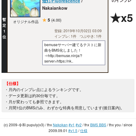
のインプレ
燈灯/Fluorescence
/
Nakaiankow
★x5
暫
★
5
(4.00)
オリジナル作品
定
登録: 2019年10月02日 03:09
1
インプレ: 1件
つぶやき: 1件
位
bemuseサーバー建てるテストに新
曲をBMS化しました！
⇒http://bemuse.ninja/?
server=https://nk..
【仕様】
・月内のインプレ点によるランキングです。
・データ更新は約30分毎です。
・月が変わっても参照できます。
・月間1位のBMSのみ、わずかな特典を用意しています(後日案内)。
(c) 2009-令和 pupuly(v3) / thx
Nekokan
#v1
#v2
/ thx
BMS BBS
/ thx you / since
2009.09.01
#v1.5
/
仕様