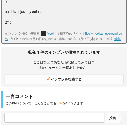
す。
but this is just my opinion
2/10
インプレID: 660
/
投稿者:
Mowl
/
投稿者Webサイト:
https://mowl.amebaownd.co
m/
/
登録: 2022年04月14日(木) 22:05
/
編集: 2022年04月14日(木) 22:07
/
管理:
編集
現在 4 件のインプレが投稿されています
ここはひとつあなたも投稿してみては？
細かいルールは一切ありません。
インプレを投稿する
一言コメント
このBMSについて、どんなことでも。
が1つ付きます
投稿