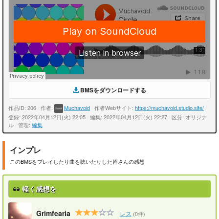
BMSをダウンロードする
作品ID: 206
/
作者:
Muchavoid
/
作者Webサイト:
https://muchavoid.studio.site/
/
登録: 2022年04月12日(火) 22:05
/
編集: 2022年04月12日(火) 22:27
/
区分: オリジナ
ル
/
管理:
編集
インプレ
このBMSをプレイしたり曲を聴いたりした皆さんの感想
軽く感想を
Grimfearia
レス
(0件)