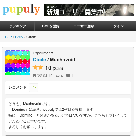
ランキング
BMSを登録
ユーザー登録
ログイン
TOP
BMS
Circle
Experimental
Circle
/ Muchavoid
10
(2.25)
'22.04.12
4
1
レコメンド
どうも、Muchavoidです。
「Domino」に続き、pupulyでは2作目を投稿します。
特に「Domino」と関連があるわけではないですが、こちらもプレイして
いただけると幸いです。
よろしくお願いします。