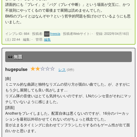
譜面的にも「プレイ」と「バグ（プレイ中断）」という場面が交互に、かつ
不規則にやってくるので最後まで展開は読めませんでした。
BMSのプレイとはなんぞや？という哲学的問題を投げかけているようにも思
いました。
インプレID: 664
/
投稿者:
freesia
/
投稿者Webサイト: -
/
登録: 2022年04月16日
(土) 22:44
/
編集: -
/
管理:
編集
無題
hugepulse
レス
(0件)
[曲]
ミニマル的な曲調と独特なリズムの切り方が面白い曲でした。が、さすがに
もう少し展開しても良い気がします…
リズム隊の音使いはとても気持ちいいのですが、LNのシンセ音がそれにマッ
チしていないように感じました。
[譜面]
Anotherをプレイしました。配置自体は悪くないのですが、16分のパーカッ
ションを最初以外叩かせてくれないのがちょっと残念でした。
音が止まるタイミングに合わせてソフランしたりするのもゲーム性が出て面
白いかと思います。