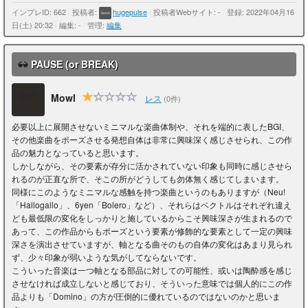
インプレID: 662
/
投稿者:
hugepulse
/
投稿者Webサイト: -
/
登録: 2022年04月16
日(土) 20:32
/
編集: -
/
管理:
編集
PAUSE (or BREAK)
Mowl
レス
(0件)
必要以上に展開させないミニマルな楽曲体制や、それを端的に表したBGI、
その他楽曲をポーズさせる発想自体は非常に興味深く感じさせられ、この作
品の魅力となっていると思います。
しかしながら、その要素が存分に活かされていない印象も同時に感じさせら
れるのが正直な所で、そこの所がどうしても勿体無く感じてしまいます。
同様にこのようなミニマルな感触を持つ楽曲というのもありますが（Neu!
「Hallogallo」、6yen「Bolero」など）、それらはベクトルはそれぞれ違え
ども最低限の変化をしっかりと施しているからこそ興味深さが生まれるので
あって、この作品からもポーズという要素が修飾的な要素として一定の興味
深さを演出させていますが、軸となる曲そのもの自体の変化はあまり見られ
ず、少々印象が弱いような気がしてならないです。
こういった音楽は一つ軸となる部品に対しての可能性、或いは陶酔感を感じ
させなければ成立しないと感じており、そういった意味では個人的にこの作
品よりも「Domino」の方が圧倒的に優れているのではないのかと思いま