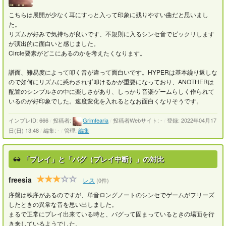
こちらは展開が少なく耳にすっと入って印象に残りやすい曲だと思いまし
た。
リズムが好みで気持ちが良いです、不規則に入るシンセ音でビックリします
が演出的に面白いと感じました。
Circle要素がどこにあるのかを考えたくなります。
譜面、難易度によって叩く音が違って面白いです。HYPERは基本繰り返しな
ので如何にリズムに惑わされず叩けるかが重要になっており、ANOTHERは
配置のシンプルさの中に楽しさがあり、しっかり音楽ゲームらしく作られて
いるのが好印象でした。速度変化を入れるとなお面白くなりそうです。
インプレID: 666
/
投稿者:
Grimfearia
/
投稿者Webサイト: -
/
登録: 2022年04月17
日(日) 13:48
/
編集: -
/
管理:
編集
「プレイ」と「バグ（プレイ中断）」の対比
freesia
レス
(0件)
序盤は秩序があるのですが、単音ロングノートのシンセでゲームがフリーズ
したときの異常な音を思い出しました。
まるで正常にプレイ出来ている時と、バグって固まっているときの場面を行
き来しているようでした。