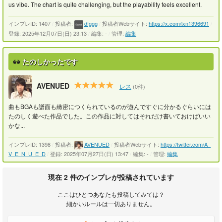
us vibe. The chart is quite challenging, but the playability feels excellent.
インプレID: 1407
/
投稿者:
dfggg
/
投稿者Webサイト:
https://x.com/lxn1396691
/
登録: 2025年12月07日(日) 23:13
/
編集: -
/
管理:
編集
たのしかったです
AVENUED
レス
(0件)
曲もBGAも譜面も緻密につくられているのが遊んですぐに分かるぐらいには
たのしく遊べた作品でした。この作品に対してはそれだけ書いておけばいい
かな...
インプレID: 1398
/
投稿者:
AVENUED
/
投稿者Webサイト:
https://twitter.com/A_
V_E_N_U_E_D
/
登録: 2025年07月27日(日) 13:47
/
編集: -
/
管理:
編集
現在 2 件のインプレが投稿されています
ここはひとつあなたも投稿してみては？
細かいルールは一切ありません。