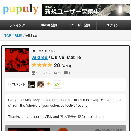
ランキング
BMSを登録
ユーザー登録
ログイン
TOP
BMS
wildred
BREAKBEATS
wildred
/ Du Vel Mat Te
20
(4.50)
'25.07.27
2
1
レコメンド
Straightforward loop-based breakbeats. This is a followup to "Blue Laps
e" from the "choice of your colors collective" event.
Thanks to marquee, LuvTek and 茨木童子の腕 for their charts!