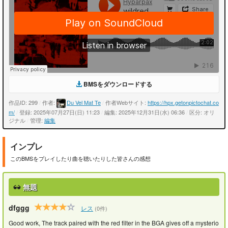
BMSをダウンロードする
作品ID: 299
/
作者:
Du Vel Mat Te
/
作者Webサイト:
https://hpx.getonpictochat.co
m/
/
登録: 2025年07月27日(日) 11:23
/
編集: 2025年12月31日(水) 06:36
/
区分: オリ
ジナル
/
管理:
編集
インプレ
このBMSをプレイしたり曲を聴いたりした皆さんの感想
無題
dfggg
レス
(0件)
Good work, The track paired with the red filter in the BGA gives off a mysterio