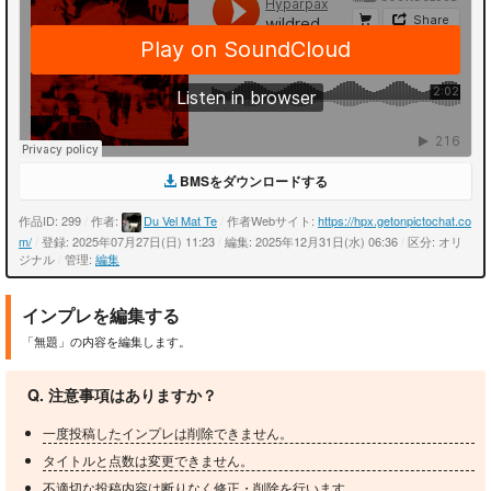
BMSをダウンロードする
作品ID: 299
/
作者:
Du Vel Mat Te
/
作者Webサイト:
https://hpx.getonpictochat.co
m/
/
登録: 2025年07月27日(日) 11:23
/
編集: 2025年12月31日(水) 06:36
/
区分: オリ
ジナル
/
管理:
編集
インプレを編集する
「無題」の内容を編集します。
Q. 注意事項はありますか？
一度投稿したインプレは削除できません。
タイトルと点数は変更できません。
不適切な投稿内容は断りなく修正・削除を行います。