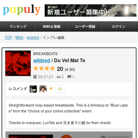
ランキング
BMSを登録
ユーザー登録
ログイン
TOP
BMS
wildred
インプレ編集
BREAKBEATS
wildred
/ Du Vel Mat Te
20
(4.50)
'25.07.27
2
1
レコメンド
Straightforward loop-based breakbeats. This is a followup to "Blue Laps
e" from the "choice of your colors collective" event.
Thanks to marquee, LuvTek and 茨木童子の腕 for their charts!