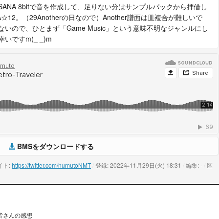
ANA 8bitで音を作成して、足りない分はサンプルパックから拝借し
12。（29Anotherの日なので）Another譜面は皿複合が難しいで
いので、ひとまず「Game Music」という意味不明なジャンルにし
ですm(_ _)m
BMSをダウンロードする
イト:
https://twitter.com/numutoNMT
/
登録: 2022年11月29日(火) 18:31
/
編集: -
/
区
皆さんの感想