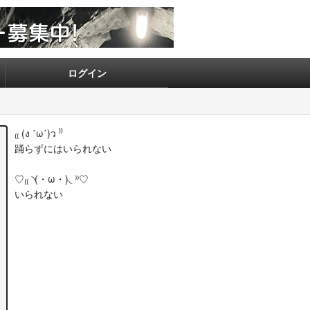
ログイン
₍₍ (ง ˙ω˙)ว ⁾⁾
踊らずにはいられない
♡₍₍ ◝(・ω・)◟ ⁾⁾♡
いられない