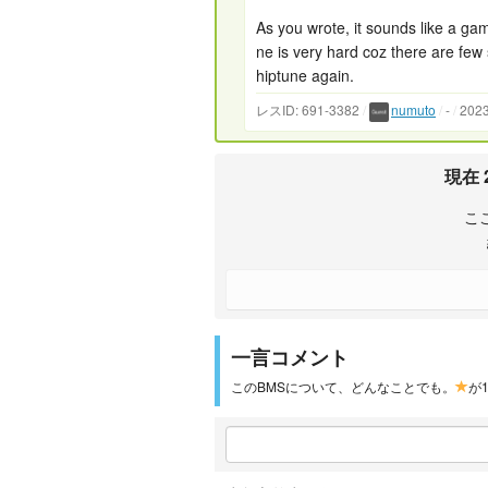
As you wrote, it sounds like a ga
ne is very hard coz there are few 
hiptune again.
レスID: 691-3382
/
numuto
/
-
/
202
現在
こ
一言コメント
このBMSについて、どんなことでも。
が