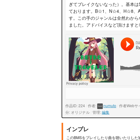
ぎてブレイクないなった）。基本はS
ております。B☆1、N☆4、H☆8、A☆
す。この手のジャンルは全然わからな
ました。アドバイスなど頂けますと幸い
作品ID: 224
/
作者:
numuto
/
作者Webサ
分: オリジナル
/
管理:
編集
インプレ
このBMSをプレイしたり曲を聴いたりした