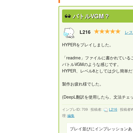
バトルVGM？
L216
レス
HYPERをプレイしました。
「readme」ファイルに書かれて
バトルVGMのような感じです。
HYPER、レベル8としては少し簡単
製作お疲れ様でした。
(DeepL翻訳を使用したら、文法チ
インプレID: 709
/
投稿者:
L216
/
投稿者W
理:
編集
プレイ並びにインプレッションあり