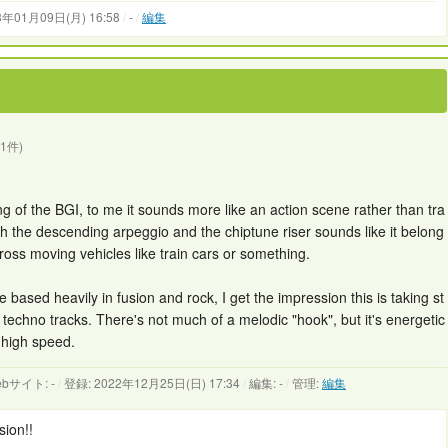
3年01月09日(月) 16:58
/
-
/
編集
(1件)
g of the BGI, to me it sounds more like an action scene rather than tra
with the descending arpeggio and the chiptune riser sounds like it belong
ross moving vehicles like train cars or something.
based heavily in fusion and rock, I get the impression this is taking st
techno tracks. There's not much of a melodic "hook", but it's energetic
a high speed.
bサイト: -
/
登録: 2022年12月25日(日) 17:34
/
編集: -
/
管理:
編集
sion!!