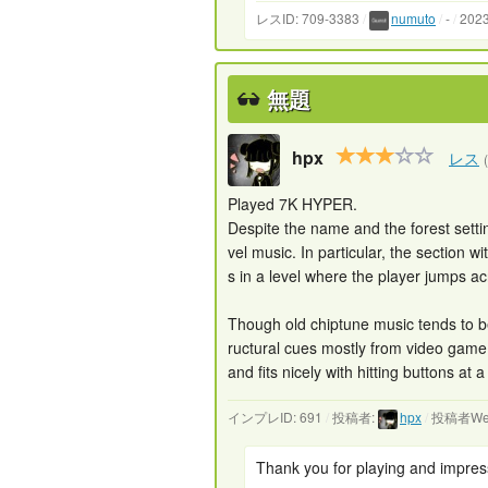
レスID: 709-3383
/
numuto
/
-
/
202
無題
hpx
レス
Played 7K HYPER.
Despite the name and the forest settin
vel music. In particular, the section 
s in a level where the player jumps ac
Though old chiptune music tends to be 
ructural cues mostly from video game 
and fits nicely with hitting buttons at 
インプレID: 691
/
投稿者:
hpx
/
投稿者We
Thank you for playing and impres