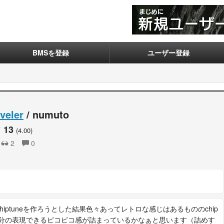
BMSを登録
ユーザー登録
veler
/ numuto
13
(4.00)
2
0
hiptuneを作ろうとした結果色々あってレトロな感じはあるもののchip
！自分の表現できるピコピコ感が詰まっているかなぁと思います（詰めす