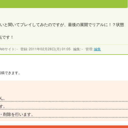
ごいと聞いてプレイしてみたのですが、最後の展開でリアルに！？状態
点です！
bサイト: -
/
登録: 2011年02月28日(月) 01:05
/
編集: -
/
管理:
編集
投稿できます。
ん。
す。
・削除を行います。