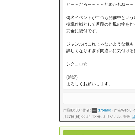
ど～～だろ～～～～だめかもね～～
偽名イベントが二つも開催中という
撹乱作戦として普段の作風の物を作
完全に後付です。
ジャンルはこれじゃないような気も
詳しくなりすぎず間違いに気付ける
シクヨロ☆
(追記)
よろしくお願いします。
作品ID: 83
/
作者:
tarolabo
/
作者Webサ
月27日(日) 00:24
/
区分: オリジナル
/
管理: