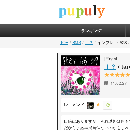
ランキング
TOP
BMS
！？
インプレID: 523
[Fidget]
！？
/ ta
'11.02.27
レコメンド
自信はありますが、それ以外は何も
だからまあ結局自信ないのかもしれ