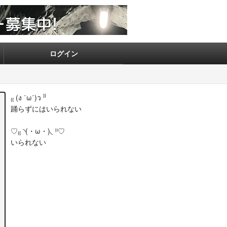
ログイン
₍₍ (ง ˙ω˙)ว ⁾⁾
踊らずにはいられない
♡₍₍ ◝(・ω・)◟ ⁾⁾♡
いられない