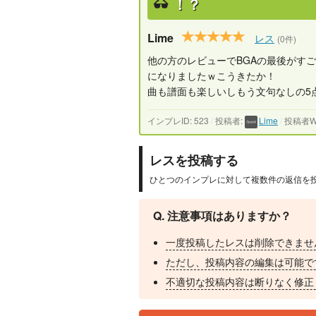
！？
Lime
レス
(0件)
他の方のレビューでBGAの最後がす
になりましたｗこうきたか！
曲も譜面も楽しいしもう文句なしの5
インプレID: 523
/
投稿者:
Lime
/
投稿者We
レスを投稿する
ひとつのインプレに対して複数件の返信を
Q. 注意事項はありますか？
一度投稿したレスは削除できませ
ただし、投稿内容の編集は可能で
不適切な投稿内容は断りなく修正