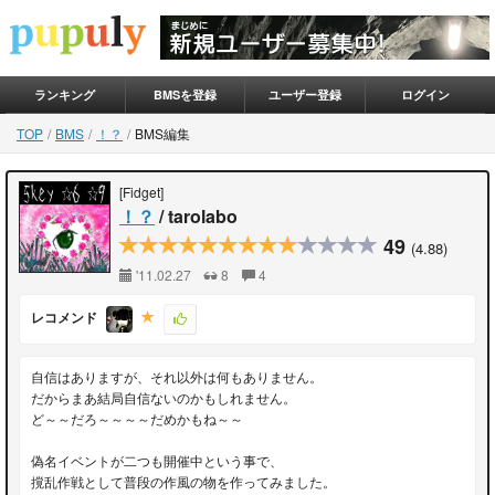
ランキング
BMSを登録
ユーザー登録
ログイン
TOP
BMS
！？
BMS編集
[Fidget]
！？
/ tarolabo
49
(4.88)
'11.02.27
8
4
レコメンド
自信はありますが、それ以外は何もありません。
だからまあ結局自信ないのかもしれません。
ど～～だろ～～～～だめかもね～～
偽名イベントが二つも開催中という事で、
撹乱作戦として普段の作風の物を作ってみました。