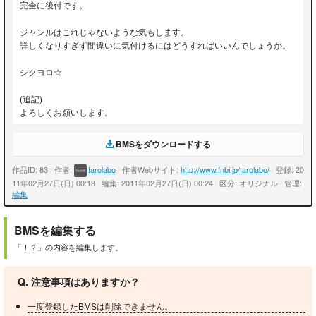
完全に後付です。
ジャンルはこれじゃないような気もします。
詳しくなりすぎず間違いに気付けるにはどうすればいいんでしょうか。
シクヨロ☆
(追記)
よろしくお願いします。
BMSをダウンロードする
作品ID: 83
/
作者:
tarolabo
/
作者Webサイト:
http://www.fnbi.jp/tarolabo/
/
登録: 20
11年02月27日(日) 00:18
/
編集: 2011年02月27日(日) 00:24
/
区分: オリジナル
/
管理:
編集
BMSを編集する
「！？」の内容を編集します。
Q. 注意事項はありますか？
一度登録したBMSは削除できません。