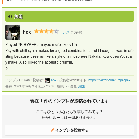
無題
hpx
レス
(109件)
Played 7K HYPER. (maybe more like lv10)
Psy with chill synth makes for a good combination, and I thought it was intere
sting because it seems like a style of atmosphere Nakaiankow doesn't usuall
y make. Also I liked the acoustic drumfill.
ン
インプレID: 648
/
投稿者:
hpx
/
投稿者Webサイト:
https://twitter.com/Hyparpax
/
登録: 2021年09月25日(土) 20:08
/
編集: -
/
管理:
編集
現在 1 件のインプレが投稿されています
ここはひとつあなたも投稿してみては？
細かいルールは一切ありません。
インプレを投稿する