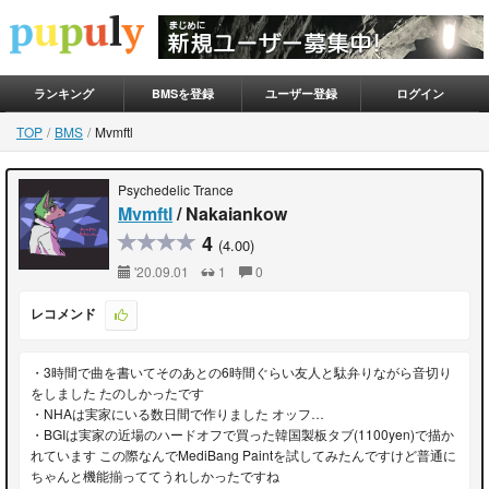
ランキング
BMSを登録
ユーザー登録
ログイン
TOP
BMS
Mvmftl
Psychedelic Trance
Mvmftl
/ Nakaiankow
4
(4.00)
'20.09.01
1
0
レコメンド
・3時間で曲を書いてそのあとの6時間ぐらい友人と駄弁りながら音切り
をしました たのしかったです
・NHAは実家にいる数日間で作りました オッフ…
・BGIは実家の近場のハードオフで買った韓国製板タブ(1100yen)で描か
れています この際なんでMediBang Paintを試してみたんですけど普通に
ちゃんと機能揃っててうれしかったですね