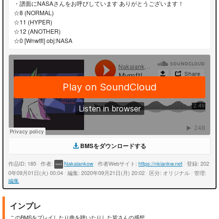
・譜面にNASAさんをお呼びしています ありがとうございます！
☆8 (NORMAL)
☆11 (HYPER)
☆12 (ANOTHER)
☆0 [Wnwtfl] obj:NASA
BMSをダウンロードする
作品ID: 185
/
作者:
Nakaiankow
/
作者Webサイト:
https://nkiankw.net
/
登録: 202
0年09月01日(火) 00:04
/
編集: 2020年09月21日(月) 20:02
/
区分: オリジナル
/
管理:
編集
インプレ
このBMSをプレイしたり曲を聴いたりした皆さんの感想