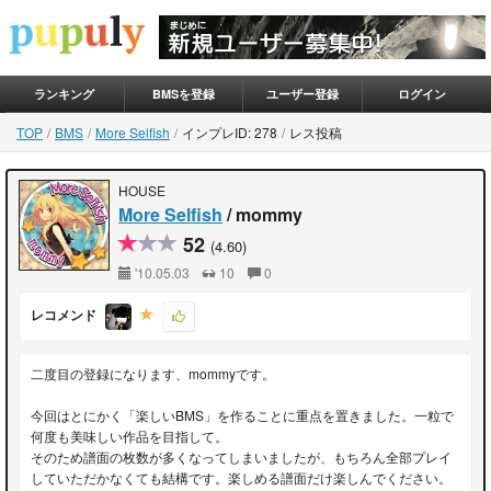
ランキング
BMSを登録
ユーザー登録
ログイン
TOP
BMS
More Selfish
インプレID: 278
レス投稿
HOUSE
More Selfish
/ mommy
52
(4.60)
'10.05.03
10
0
レコメンド
二度目の登録になります、mommyです。
今回はとにかく「楽しいBMS」を作ることに重点を置きました。一粒で
何度も美味しい作品を目指して。
そのため譜面の枚数が多くなってしまいましたが、もちろん全部プレイ
していただかなくても結構です。楽しめる譜面だけ楽しんでください。