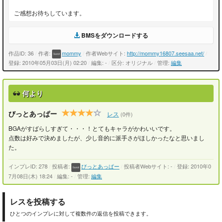
ご感想お待ちしています。
BMSをダウンロードする
作品ID: 36
/
作者:
mommy
/
作者Webサイト:
http://mommy16807.seesaa.net/
/
登録: 2010年05月03日(月) 02:20
/
編集: -
/
区分: オリジナル
/
管理:
編集
何より
びっとあっぱー
レス
(0件)
BGAがすばらしすぎて・・・！とてもキャラがかわいいです。
点数は好みで決めましたが、少し音的に派手さがほしかったなと思いまし
た。
インプレID: 278
/
投稿者:
びっとあっぱー
/
投稿者Webサイト: -
/
登録: 2010年0
7月08日(木) 18:24
/
編集: -
/
管理:
編集
レスを投稿する
ひとつのインプレに対して複数件の返信を投稿できます。