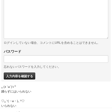
ログインしていない場合、コメントにURLを含めることはできません。
パスワード
忘れないパスワードを入力してください。
入力内容を確認する
₍₍ (ง ˙ω˙)ว ⁾⁾
踊らずにはいられない
♡₍₍ ◝(・ω・)◟ ⁾⁾♡
いられない