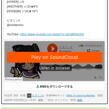
[HYPER] ☆9
[ANOTHER] ☆12(★8?)
[GOD絵師] ☆16(★16?)
ビタミンc
@vvvitaminc
YouTube:
https://www.youtube.com/watch?v=a0QlBSlwAlQ
BMSをダウンロードする
作品ID: 302
/
作者:
ビタミンc
/
作者Webサイト:
https://x.com/vvvitaminc
/
登録:
2025年10月25日(土) 15:57
/
編集: -
/
区分: オリジナル
/
管理:
編集