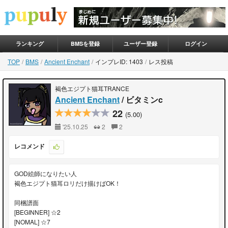
ランキング
BMSを登録
ユーザー登録
ログイン
TOP
BMS
Ancient Enchant
インプレID: 1403
レス投稿
褐色エジプト猫耳TRANCE
Ancient Enchant
/ ビタミンc
22
(5.00)
'25.10.25
2
2
レコメンド
GOD絵師になりたい人
褐色エジプト猫耳ロリだけ描けばOK！
同梱譜面
[BEGINNER] ☆2
[NOMAL] ☆7