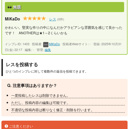
無題
MiKaDo
レス
(0件)
かわいい。堅実な作りの中になんだかアラビアンな雰囲気を感じて良かった
です！ ANOTHERは★1～2くらいかも
インプレID: 1403
/
投稿者:
MiKaDo
/
投稿者Webサイト: -
/
登録: 2025年10月31
日(金) 22:17
/
編集: -
/
管理:
編集
レスを投稿する
ひとつのインプレに対して複数件の返信を投稿できます。
Q. 注意事項はありますか？
一度投稿したレスは削除できません。
ただし、投稿内容の編集は可能です。
不適切な投稿内容は断りなく修正・削除を行います。
ご注意ください