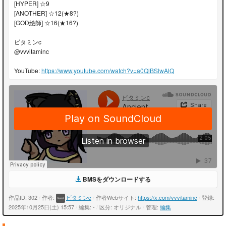
[HYPER] ☆9
[ANOTHER] ☆12(★8?)
[GOD絵師] ☆16(★16?)
ビタミンc
@vvvitaminc
YouTube:
https://www.youtube.com/watch?v=a0QlBSlwAlQ
BMSをダウンロードする
作品ID: 302
/
作者:
ビタミンc
/
作者Webサイト:
https://x.com/vvvitaminc
/
登録:
2025年10月25日(土) 15:57
/
編集: -
/
区分: オリジナル
/
管理:
編集