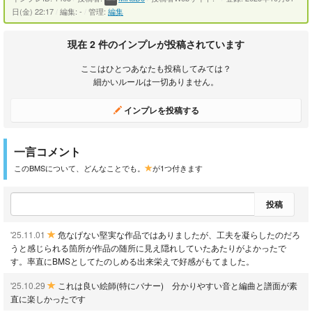
日(金) 22:17
/
編集: -
/
管理:
編集
現在 2 件のインプレが投稿されています
ここはひとつあなたも投稿してみては？
細かいルールは一切ありません。
インプレを投稿する
一言コメント
このBMSについて、どんなことでも。
が1つ付きます
投稿
'25.11.01
危なげない堅実な作品ではありましたが、工夫を凝らしたのだろ
うと感じられる箇所が作品の随所に見え隠れしていたあたりがよかったで
す。率直にBMSとしてたのしめる出来栄えで好感がもてました。
'25.10.29
これは良い絵師(特にバナー) 分かりやすい音と編曲と譜面が素
直に楽しかったです