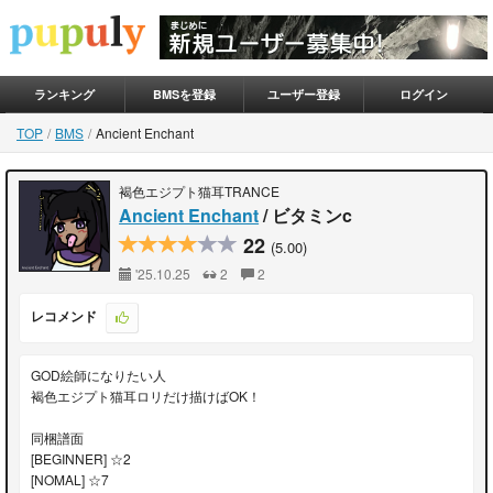
ランキング
BMSを登録
ユーザー登録
ログイン
TOP
BMS
Ancient Enchant
褐色エジプト猫耳TRANCE
Ancient Enchant
/ ビタミンc
22
(5.00)
'25.10.25
2
2
レコメンド
GOD絵師になりたい人
褐色エジプト猫耳ロリだけ描けばOK！
同梱譜面
[BEGINNER] ☆2
[NOMAL] ☆7