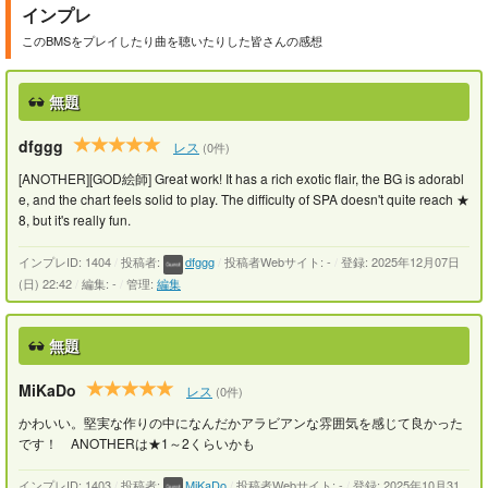
インプレ
このBMSをプレイしたり曲を聴いたりした皆さんの感想
無題
dfggg
レス
(0件)
[ANOTHER][GOD絵師] Great work! It has a rich exotic flair, the BG is adorabl
e, and the chart feels solid to play. The difficulty of SPA doesn't quite reach ★
8, but it's really fun.
インプレID: 1404
/
投稿者:
dfggg
/
投稿者Webサイト: -
/
登録: 2025年12月07日
(日) 22:42
/
編集: -
/
管理:
編集
無題
MiKaDo
レス
(0件)
かわいい。堅実な作りの中になんだかアラビアンな雰囲気を感じて良かった
です！ ANOTHERは★1～2くらいかも
インプレID: 1403
/
投稿者:
MiKaDo
/
投稿者Webサイト: -
/
登録: 2025年10月31