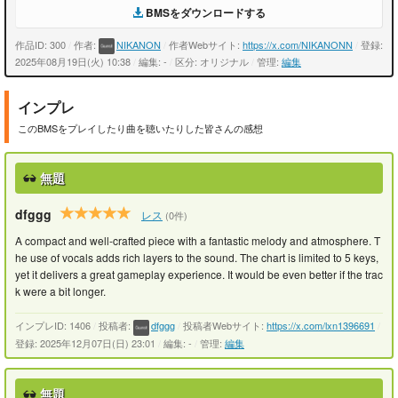
BMSをダウンロードする
作品ID: 300
/
作者:
NIKANON
/
作者Webサイト:
https://x.com/NIKANONN
/
登録:
2025年08月19日(火) 10:38
/
編集: -
/
区分: オリジナル
/
管理:
編集
インプレ
このBMSをプレイしたり曲を聴いたりした皆さんの感想
無題
dfggg
レス
(0件)
A compact and well-crafted piece with a fantastic melody and atmosphere. T
he use of vocals adds rich layers to the sound. The chart is limited to 5 keys,
yet it delivers a great gameplay experience. It would be even better if the trac
k were a bit longer.
インプレID: 1406
/
投稿者:
dfggg
/
投稿者Webサイト:
https://x.com/lxn1396691
/
登録: 2025年12月07日(日) 23:01
/
編集: -
/
管理:
編集
無題