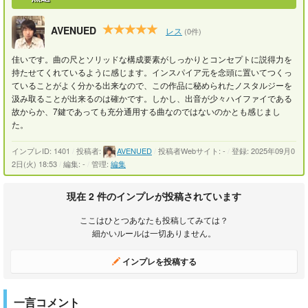
AVENUED
レス
(0件)
佳いです。曲の尺とソリッドな構成要素がしっかりとコンセプトに説得力を
持たせてくれているように感じます。インスパイア元を念頭に置いてつくっ
ていることがよく分かる出来なので、この作品に秘められたノスタルジーを
汲み取ることが出来るのは確かです。しかし、出音が少々ハイファイである
故からか、7鍵であっても充分通用する曲なのではないのかとも感じまし
た。
インプレID: 1401
/
投稿者:
AVENUED
/
投稿者Webサイト: -
/
登録: 2025年09月0
2日(火) 18:53
/
編集: -
/
管理:
編集
現在 2 件のインプレが投稿されています
ここはひとつあなたも投稿してみては？
細かいルールは一切ありません。
インプレを投稿する
一言コメント