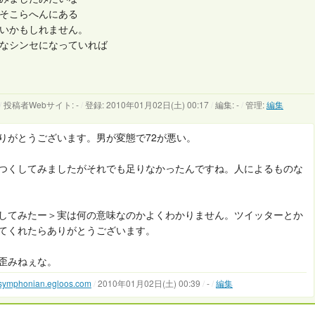
そこらへんにある
いかもしれません。
なシンセになっていれば
/
投稿者Webサイト: -
/
登録: 2010年01月02日(土) 00:17
/
編集: -
/
管理:
編集
りがとうございます。男が変態で72が悪い。
つくしてみましたがそれでも足りなかったんですね。人によるものな
してみたー＞実は何の意味なのかよくわかりません。ツイッターとか
てくれたらありがとうございます。
歪みねぇな。
//symphonian.egloos.com
/
2010年01月02日(土) 00:39
/
-
/
編集