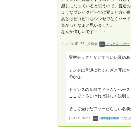
感じになっていると思うので、普通の
ようなブレイクビーツに変えた方が良
あとはピコピコなシンセでなくハード
良かったなぁと思いました。
なんか惜しいです・・・。
インプレID: 76
/
投稿者:
びっとあっぱー
変態チックとかとてもいい褒めあ
シンセは普通に強くわざと耳にき
のかな。
トランスの音群でドラムンべース
ここでよろしければ詳しく説明し
そして受けたアッーだらしい名前
レスID: 76-31
/
Sinnippolian
/
http: