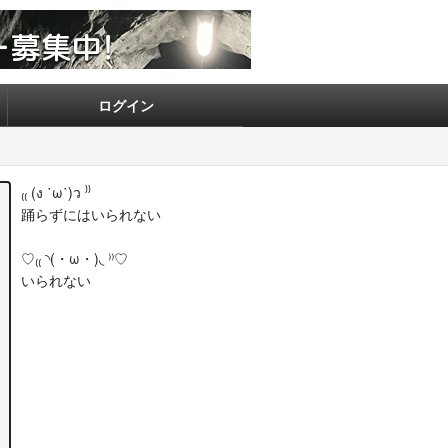
ログイン
₍₍ (ง ˙ω˙)ว ⁾⁾
踊らずにはいられない
♡₍₍ ◝(・ω・)◟ ⁾⁾♡
いられない