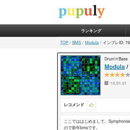
ランキング
TOP
BMS
Modula
インプレID: 76
Drum'n'Bass
Modula
/
'10.01.01
レコメンド
ここでははじめまして。Symphonian
ので新年bmsです。