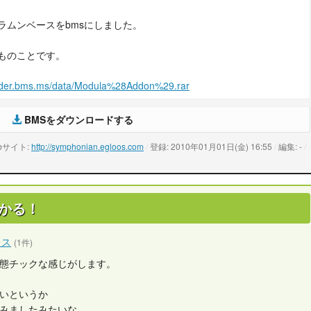
ラムンベースをbmsにしました。
ものことです。
oader.bms.ms/data/Modula%28Addon%29.rar
BMSをダウンロードする
bサイト:
http://symphonian.egloos.com
/
登録: 2010年01月01日(金) 16:55
/
編集: -
/
かる！
レス
(1件)
態チックな感じがします。
いというか
みましたみたいな