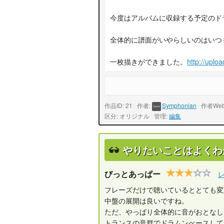
今度はアルバムに収録する予定のド
全体的に譜面がいやらしいのはいつ
一枚描きができました。
http://upl
作品ID: 21
/
作者:
Symphonian
/
作者We
区分: オリジナル
/
管理:
編集
やりたいことはよくわ
びっとあっぱー
フレーズだけで聴いているととても変
中盤の展開は良いですね。
ただ、やっぱり全体的に音がおとなし
トランスの音群でドラムンべースして