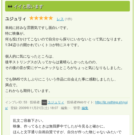
イイと思います
ユジュリィ
レス
(1件)
単純に好みな雰囲気ですし面白いです。
特に映像が。
何も投げかけてこないので自分から探りにいかないとって気になります。
1:34辺りの開かれていくトコが特にスキです。
個人的に気になったところは、
後半ストリングスが入ってからは素晴らしかったものの、
その後の音が変にゲームチックなところがちょっと気になりもしました。
でもBMSで久しぶりにこういう作品に出会えた事に感動しましたし、
満点で。
これからも期待しています。
インプレID: 53
/
投稿者:
ユジュリィ
/
投稿者Webサイト:
http://liz.nothing.sh/yuj
u/
/
登録: 2009年11月21日(土) 18:07
/
編集: -
/
管理:
編集
乱文ご容赦下さい。
映像、作ってるときは無我夢中でしたが今見ると確かに。
ほんと文字通り自画自賛ですが、自分が作った物じゃないみたいで