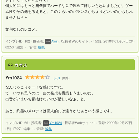
個人的にはもっと無機質でハードな音で攻めてほしいと思いましたが、ゲー
ム性やその他を考えると、このくらいのバランスがちょうどいいのかもしれ
ませんね＾＾
文句なしのレコメ。
インプレID: 102
/
投稿者:
Aloin
/
投稿者Webサイト: -
/
登録: 2010年01月07日(木)
02:53
/
編集: -
/
管理:
編集
カオス
Ym1024
レス
(0件)
なんじゃこりゃー！な感じですね。
で、いつも思うのは、曲の発想も構築もうまいのに、
出音がいまいち垢抜けないのが惜しいなぁ、と。
あと、終盤のメロディは個人的には違うかなぁという感じです。
インプレID: 66
/
投稿者:
Ym1024
/
投稿者Webサイト: -
/
登録: 2009年12月27日
(日) 17:27
/
編集: -
/
管理:
編集