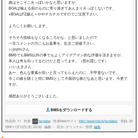
曲はそこそこ火っぽいかなと思いますが、
BGAは喩える前のものに寄り過ぎてあんまり火っぽくないです。
※BGAはFZ越え＋ややチカチカですのでご注意下さい。
よろしくお願いします。
--
そろそろ投稿もなくなるころかな、と思いましたので
一言コメントの方にもお返事を。乱文ご容赦下さい。
>>joylruさん
BMSでもBMS以外の事でもよくアイデアマン的な評価を頂きますが、
本人は奇を衒ってるだけだと思ってます。（照れ隠しです）
>>いえきさん
あー、色んな要素が良いと言ってもらえたのに、不甲斐ないです。
今この曲を聴くと特にBMSとして不親切な曲だなあと思います。今更で
すが。
感想ありがとうございました。
BMSをダウンロードする
作品ID: 11
/
作者:
tarolabo
/
作者Webサイト:
http://www.fnbi.jp/tarolabo/
/
登録: 20
09年11月12日(木) 23:33
/
編集: -
/
区分: オリジナル
/
管理:
編集