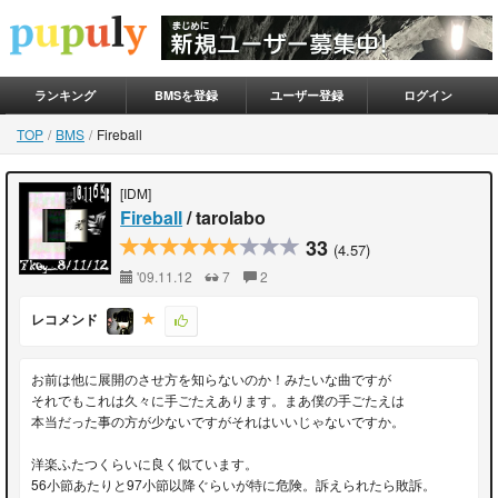
ランキング
BMSを登録
ユーザー登録
ログイン
TOP
BMS
Fireball
[IDM]
Fireball
/ tarolabo
33
(4.57)
'09.11.12
7
2
レコメンド
お前は他に展開のさせ方を知らないのか！みたいな曲ですが
それでもこれは久々に手ごたえあります。まあ僕の手ごたえは
本当だった事の方が少ないですがそれはいいじゃないですか。
洋楽ふたつくらいに良く似ています。
56小節あたりと97小節以降ぐらいが特に危険。訴えられたら敗訴。