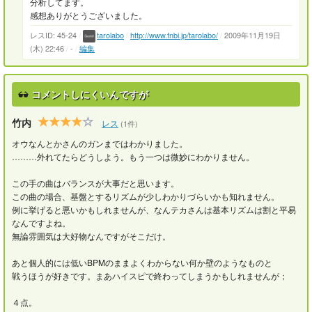
分析してます。
感想ありがとうございました。
レスID: 45-24
/
tarolabo
/
http://www.fnbi.jp/tarolabo/
/
2009年11月19日
(木) 22:46
/
-
/
編集
コメントしにくいんですが
竹内
レス
(1件)
オウなんとかさんのガンまではわかりました。
………外れてたらどうしよう。もう一つは微妙にわかりません。
この手の曲はバランスが大事だと思います。
この曲の場合、基盤とするリズムが少しわかりづらいかも知れません。
例に挙げると悪いかもしれませんが、なんテカさんは基本リズムは割と平易
なんですよね。
無論雰囲気は大好物なんですがそこだけ。
あと個人的には低いBPMのままよくわからない何か壁のようなものと
戦うほうが好きです。まあハイスピで終わってしまうかもしれませんが；
４点。