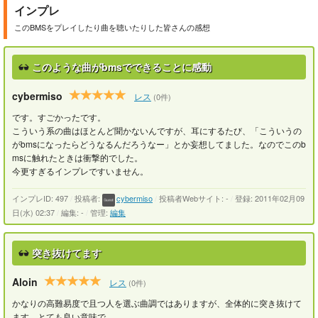
インプレ
このBMSをプレイしたり曲を聴いたりした皆さんの感想
このような曲がbmsでできることに感動
cybermiso
レス
(0件)
です。すごかったです。
こういう系の曲はほとんど聞かないんですが、耳にするたび、「こういうの
がbmsになったらどうなるんだろうなー」とか妄想してました。なのでこのb
msに触れたときは衝撃的でした。
今更すぎるインプレですいません。
インプレID: 497
/
投稿者:
cybermiso
/
投稿者Webサイト: -
/
登録: 2011年02月09
日(水) 02:37
/
編集: -
/
管理:
編集
突き抜けてます
Aloin
レス
(0件)
かなりの高難易度で且つ人を選ぶ曲調ではありますが、全体的に突き抜けて
ます。とても良い意味で。