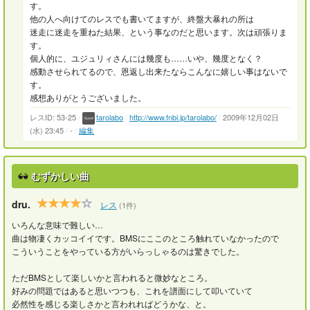
す。
他の人へ向けてのレスでも書いてますが、終盤大暴れの所は
迷走に迷走を重ねた結果、という事なのだと思います。次は頑張りま
す。
個人的に、ユジュリィさんには幾度も……いや、幾度となく？
感動させられてるので、恩返し出来たならこんなに嬉しい事はないで
す。
感想ありがとうございました。
レスID: 53-25
/
tarolabo
/
http://www.fnbi.jp/tarolabo/
/
2009年12月02日
(水) 23:45
/
-
/
編集
むずかしい曲
dru.
レス
(1件)
いろんな意味で難しい…
曲は物凄くカッコイイです。BMSにここのところ触れていなかったので
こういうことをやっている方がいらっしゃるのは驚きでした。
ただBMSとして楽しいかと言われると微妙なところ。
好みの問題ではあると思いつつも、これを譜面にして叩いていて
必然性を感じる楽しさかと言われればどうかな、と。