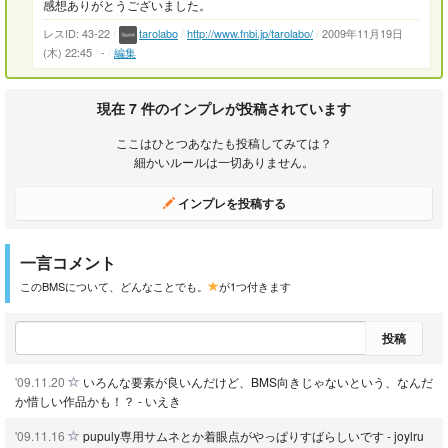
感想ありがとうございました。
レスID: 43-22
/
tarolabo
/
http://www.fnbi.jp/tarolabo/
/
2009年11月19日
(木) 22:45
/
-
/
編集
現在 7 件のインプレが投稿されています
ここはひとつあなたも投稿してみては？
細かいルールは一切ありません。
インプレを投稿する
一言コメント
このBMSについて、どんなことでも。
が1つ付きます
投稿
'09.11.20
いろんな要素が良いんだけど、BMS向きじゃないという、なんだ
か惜しい作品かも！？ - いえき
'09.11.16
pupuly専用サムネとか着眼点がやっぱりすばらしいです - joylru