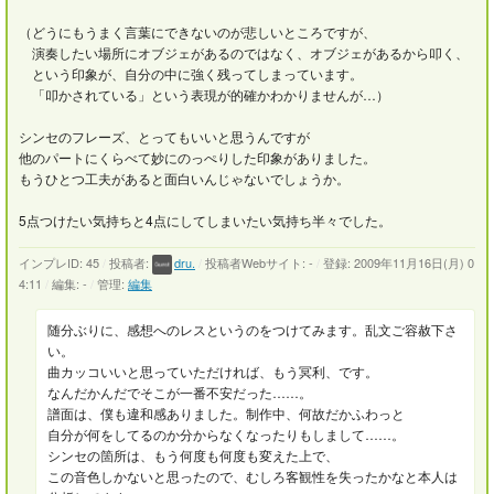
（どうにもうまく言葉にできないのが悲しいところですが、
演奏したい場所にオブジェがあるのではなく、オブジェがあるから叩く、
という印象が、自分の中に強く残ってしまっています。
「叩かされている」という表現が的確かわかりませんが…）
シンセのフレーズ、とってもいいと思うんですが
他のパートにくらべて妙にのっぺりした印象がありました。
もうひとつ工夫があると面白いんじゃないでしょうか。
5点つけたい気持ちと4点にしてしまいたい気持ち半々でした。
インプレID: 45
/
投稿者:
dru.
/
投稿者Webサイト: -
/
登録: 2009年11月16日(月) 0
4:11
/
編集: -
/
管理:
編集
随分ぶりに、感想へのレスというのをつけてみます。乱文ご容赦下さ
い。
曲カッコいいと思っていただければ、もう冥利、です。
なんだかんだでそこが一番不安だった……。
譜面は、僕も違和感ありました。制作中、何故だかふわっと
自分が何をしてるのか分からなくなったりもしまして……。
シンセの箇所は、もう何度も何度も変えた上で、
この音色しかないと思ったので、むしろ客観性を失ったかなと本人は