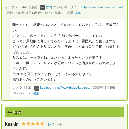
インプレID: 44
/
投稿者:
竹内
/
投稿者Webサイト:
http://www.commonsense.nu/
/
登録: 2009年11月13日(金) 22:34
/
編集: -
/
管理:
編集
随分ぶりに、感想へのレスというのをつけてみます。乱文ご容赦下さ
い。
ガン……で合ってます。もう片方はラバージョ……ですね。
こっちは局地的に良く似てるというよりは、雰囲気、と言いますか、
ピコピコいのが入るリズムとか、逆再生（と思う音）で後半戦盛り上
げたりとか。
リズムは、そうですね、またやっちまったという心境です。
一年に一回くらい、リズムが分かりづらいと指摘されてる気がしま
す。精進。
低BPMは面白そうですね。そういうのも大好きです。
感想ありがとうございました。
レスID: 44-23
/
tarolabo
/
http://www.fnbi.jp/tarolabo/
/
2009年11月19日
(木) 22:45
/
-
/
編集
引火
Kashin
レス
(1件)