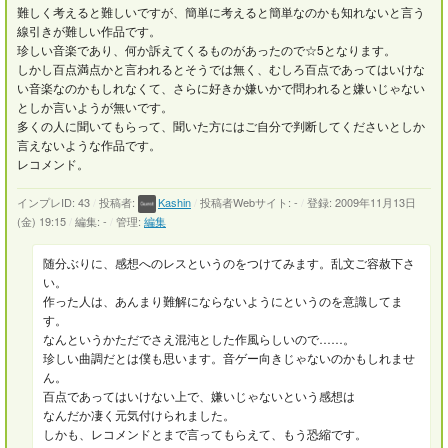
難しく考えると難しいですが、簡単に考えると簡単なのかも知れないと言う
線引きが難しい作品です。
珍しい音楽であり、何か訴えてくるものがあったので☆5となります。
しかし百点満点かと言われるとそうでは無く、むしろ百点であってはいけな
い音楽なのかもしれなくて、さらに好きか嫌いかで問われると嫌いじゃない
としか言いようが無いです。
多くの人に聞いてもらって、聞いた方にはご自分で判断してくださいとしか
言えないような作品です。
レコメンド。
インプレID: 43
/
投稿者:
Kashin
/
投稿者Webサイト: -
/
登録: 2009年11月13日
(金) 19:15
/
編集: -
/
管理:
編集
随分ぶりに、感想へのレスというのをつけてみます。乱文ご容赦下さ
い。
作った人は、あんまり難解にならないようにというのを意識してま
す。
なんというかただでさえ混沌とした作風らしいので……。
珍しい曲調だとは僕も思います。音ゲー向きじゃないのかもしれませ
ん。
百点であってはいけない上で、嫌いじゃないという感想は
なんだか凄く元気付けられました。
しかも、レコメンドとまで言ってもらえて、もう恐縮です。