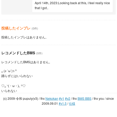
April 14th, 2023:Looking back at this, I feel really nice
that I got..
投稿したインプレ
(0件)
投稿したインプレはありません。
レコメンドしたBMS
(0件)
レコメンドしたBMSはありません。
₍₍ (ง ˙ω˙)ว ⁾⁾
踊らずにはいられない
♡₍₍ ◝(・ω・)◟ ⁾⁾♡
いられない
(c) 2009-令和 pupuly(v3) / thx
Nekokan
#v1
#v2
/ thx
BMS BBS
/ thx you / since
2009.09.01
#v1.5
/
仕様