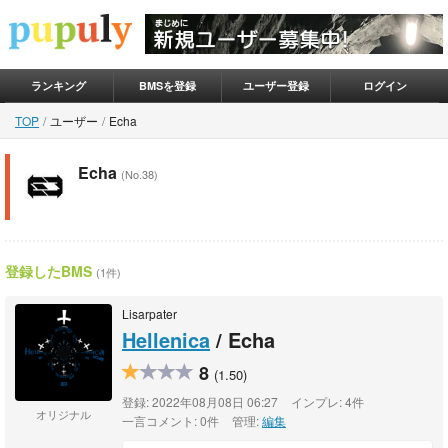
ランキング
BMSを登録
ユーザー登録
ログイン
TOP
ユーザー
Echa
Echa
(No.38)
登録したBMS
(1件)
Lisarpater
Hellenica
/ Echa
8
(1.50)
登録: 2022年08月08日 06:27
インプレ: 4件
オリジナル
一言コメント: 0件
管理:
編集