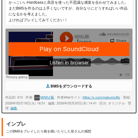
かっこいいHardbassと高音を使った不思議な感覚を合わせてみました。
まだBMSを作るのは上手くないですが、自分なりにどうすればいい作品
になるかを考えました。
よければプレイしてみてください！
BMSをダウンロードする
作品ID: 313
/
作者:
MΛKU:駆
/
作者Webサイト:
https://x.com/makumu5ic
/
登録:
2026年05月19日(火) 16:51
/
編集: 2026年05月20日(水) 14:41
/
区分: オリジナル
/
管
理:
編集
インプレ
このBMSをプレイしたり曲を聴いたりした皆さんの感想