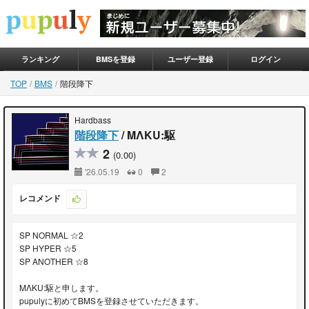
ランキング
BMSを登録
ユーザー登録
ログイン
TOP
BMS
階段降下
Hardbass
階段降下
/ MΛKU:駆
2
(0.00)
'26.05.19
0
2
レコメンド
SP NORMAL ☆2
SP HYPER ☆5
SP ANOTHER ☆8
MΛKU:駆と申します。
pupulyに初めてBMSを登録させていただきます。