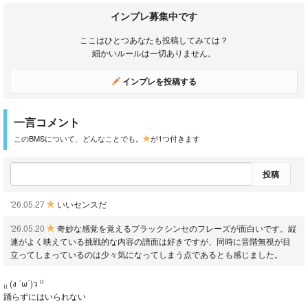
インプレ募集中です
ここはひとつあなたも投稿してみては？
細かいルールは一切ありません。
インプレを投稿する
一言コメント
このBMSについて、どんなことでも。
が1つ付きます
投稿
'26.05.27
いいセンスだ
'26.05.20
奇妙な感覚を覚えるプラックシンセのフレーズが面白いです。縦
連がよく映えている挑戦的な内容の譜面は好きですが、同時に音階無視が目
立ってしまっているのは少々気になってしまう点であるとも感じました。
₍₍ (ง ˙ω˙)ว ⁾⁾
踊らずにはいられない