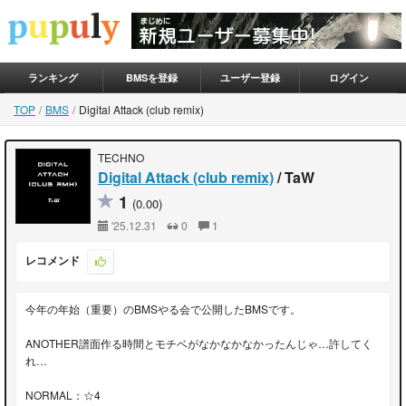
ランキング
BMSを登録
ユーザー登録
ログイン
TOP
BMS
Digital Attack (club remix)
TECHNO
Digital Attack (club remix)
/ TaW
1
(0.00)
'25.12.31
0
1
レコメンド
今年の年始（重要）のBMSやる会で公開したBMSです。
ANOTHER譜面作る時間とモチベがなかなかなかったんじゃ…許してく
れ…
NORMAL：☆4