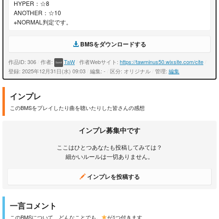
HYPER：☆8
ANOTHER：☆10
※NORMAL判定です。
BMSをダウンロードする
作品ID: 306
/
作者:
TaW
/
作者Webサイト:
https://tawminus50.wixsite.com/cite
/
登録: 2025年12月31日(水) 09:03
/
編集: -
/
区分: オリジナル
/
管理:
編集
インプレ
このBMSをプレイしたり曲を聴いたりした皆さんの感想
インプレ募集中です
ここはひとつあなたも投稿してみては？
細かいルールは一切ありません。
インプレを投稿する
一言コメント
このBMSについて、どんなことでも。
が1つ付きます