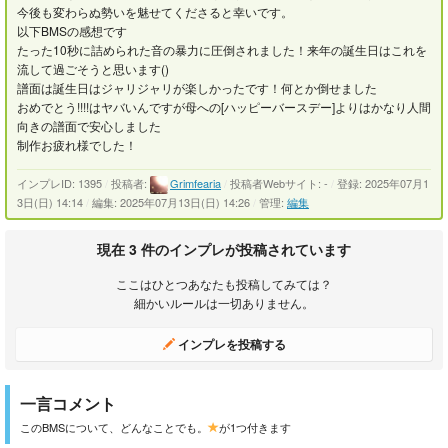
今後も変わらぬ勢いを魅せてくださると幸いです。
以下BMSの感想です
たった10秒に詰められた音の暴力に圧倒されました！来年の誕生日はこれを
流して過ごそうと思います()
譜面は誕生日はジャリジャリが楽しかったです！何とか倒せました
おめでとう!!!!はヤバいんですが母への[ハッピーバースデー]よりはかなり人間
向きの譜面で安心しました
制作お疲れ様でした！
インプレID: 1395
/
投稿者:
Grimfearia
/
投稿者Webサイト: -
/
登録: 2025年07月1
3日(日) 14:14
/
編集: 2025年07月13日(日) 14:26
/
管理:
編集
現在 3 件のインプレが投稿されています
ここはひとつあなたも投稿してみては？
細かいルールは一切ありません。
インプレを投稿する
一言コメント
このBMSについて、どんなことでも。
が1つ付きます