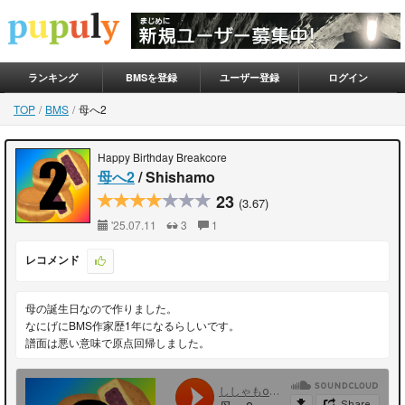
ランキング
BMSを登録
ユーザー登録
ログイン
TOP
BMS
母へ2
Happy Birthday Breakcore
母へ2
/ Shishamo
23
(3.67)
'25.07.11
3
1
レコメンド
母の誕生日なので作りました。
なにげにBMS作家歴1年になるらしいです。
譜面は悪い意味で原点回帰しました。