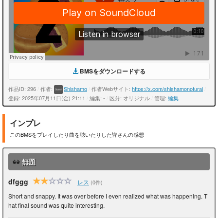
BMSをダウンロードする
作品ID: 296
/
作者:
Shishamo
/
作者Webサイト:
https://x.com/shishamonofurai
/
登録: 2025年07月11日(金) 21:11
/
編集: -
/
区分: オリジナル
/
管理:
編集
インプレ
このBMSをプレイしたり曲を聴いたりした皆さんの感想
無題
dfggg
レス
(0件)
Short and snappy. It was over before I even realized what was happening. T
hat final sound was quite interesting.