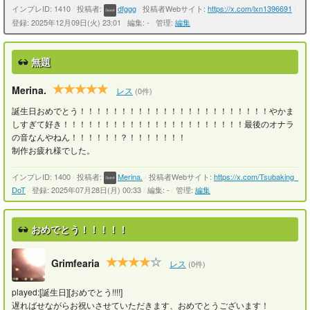
インプレID: 1410
/
投稿者:
dfggg
/
投稿者Webサイト:
https://x.com/lxn1396691
/
登録: 2025年12月09日(火) 23:01
/
編集: -
/
管理:
編集
無題
Merina.
レス
(0件)
誕生日おめでとう！！！！！！！！！！！！！！！！！！！！！！！やかま
しすぎて好き！！！！！！！！！！！！！！！！！！！！！！最後のオナラ
の音なんやねん！！！！！！？！！！！！！！
制作お疲れ様でした。
インプレID: 1400
/
投稿者:
Merina.
/
投稿者Webサイト:
https://x.com/Tsubaking_
DoT
/
登録: 2025年07月28日(月) 00:33
/
編集: -
/
管理:
編集
おめでとう！！！！！
Grimfearia
レス
(0件)
played:[誕生日][おめでとう!!!!]
遅ればせながらお祝いさせていただきます、おめでとうございます！