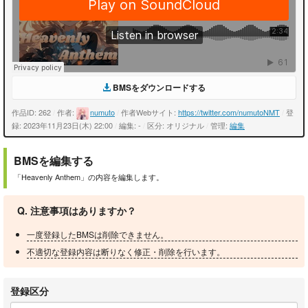
BMSをダウンロードする
作品ID: 262
/
作者:
numuto
/
作者Webサイト:
https://twitter.com/numutoNMT
/
登
録: 2023年11月23日(木) 22:00
/
編集: -
/
区分: オリジナル
/
管理:
編集
BMSを編集する
「Heavenly Anthem」の内容を編集します。
Q. 注意事項はありますか？
一度登録したBMSは削除できません。
不適切な登録内容は断りなく修正・削除を行います。
登録区分