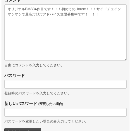
自由にコメントを入力してください。
パスワード
登録時のパスワードを入力してください。
新しいパスワード
(変更したい場合)
パスワードを変更したい場合のみ入力してください。