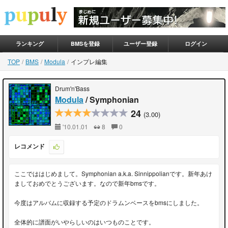
ランキング
BMSを登録
ユーザー登録
ログイン
TOP
BMS
Modula
インプレ編集
Drum'n'Bass
Modula
/ Symphonian
24
(3.00)
'10.01.01
8
0
レコメンド
ここでははじめまして。Symphonian a.k.a. Sinnippolianです。新年あけ
ましておめでとうございます。なので新年bmsです。
今度はアルバムに収録する予定のドラムンベースをbmsにしました。
全体的に譜面がいやらしいのはいつものことです。