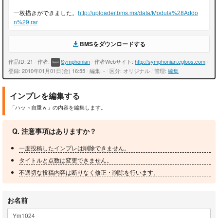
一枚描きができました。
http://uploader.bms.ms/data/Modula%28Addo
n%29.rar
BMSをダウンロードする
作品ID: 21
/
作者:
Symphonian
/
作者Webサイト:
http://symphonian.egloos.com
/
登録: 2010年01月01日(金) 16:55
/
編集: -
/
区分: オリジナル
/
管理:
編集
インプレを編集する
「ハット自重ｗ」の内容を編集します。
Q. 注意事項はありますか？
一度投稿したインプレは削除できません。
タイトルと点数は変更できません。
不適切な投稿内容は断りなく修正・削除を行います。
お名前