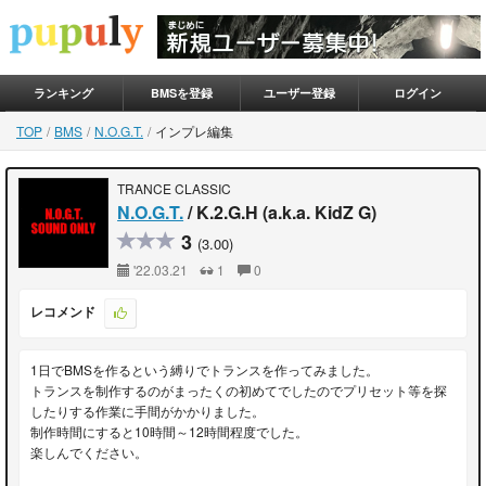
ランキング
BMSを登録
ユーザー登録
ログイン
TOP
BMS
N.O.G.T.
インプレ編集
TRANCE CLASSIC
N.O.G.T.
/ K.2.G.H (a.k.a. KidZ G)
3
(3.00)
'22.03.21
1
0
レコメンド
1日でBMSを作るという縛りでトランスを作ってみました。
トランスを制作するのがまったくの初めてでしたのでプリセット等を探
したりする作業に手間がかかりました。
制作時間にすると10時間～12時間程度でした。
楽しんでください。