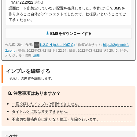
（Mar 22,2022 追記）
譜面に一ヶ所想定していない配置を発見しました。本作は1日でBMSを
作りきること自体がプロジェクトでしたので、仕様扱いということでご
了承ください。
BMSをダウンロードする
作品ID: 204
/
作者:
K.2.G.H (a.k.a. KidZ G)
/
作者Webサイト:
http://k2gh.web.fc
2.com/
/
登録: 2022年03月21日(月) 22:34
/
編集: 2022年03月22日(火) 20:45
/
区分:
オリジナル
/
管理:
編集
インプレを編集する
「Solid!」の内容を編集します。
Q. 注意事項はありますか？
一度投稿したインプレは削除できません。
タイトルと点数は変更できません。
不適切な投稿内容は断りなく修正・削除を行います。
お名前