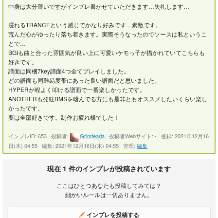
中身は大分薄いですがインプレ書かせていただきます…失礼します…
浸れるTRANCEという感じでかなり好みです…素敵です。
荒んだ心がゆったり落ち着きます。実際そうなったのでソースは私というこ
とで…
BGIも曲と合った雰囲気が良い上に可愛いケモっ子が描かれていてこちらも
好きです。
譜面は同梱7key譜面4つ全てプレイしました。
どの譜面も同難易度帯にあった良い譜面だと思いました。
HYPERが程よく叩ける譜面で一番楽しかったです。
ANOTHERも発狂BMSを嗜んでる方にも是非ともオススメしたいくらい楽し
かったです。
要は全部好きです。制作お疲れ様でした！
インプレID: 653
/
投稿者:
Grimfearia
/
投稿者Webサイト: -
/
登録: 2021年12月16
日(木) 04:55
/
編集: 2021年12月16日(木) 04:55
/
管理:
編集
現在 1 件のインプレが投稿されています
ここはひとつあなたも投稿してみては？
細かいルールは一切ありません。
インプレを投稿する