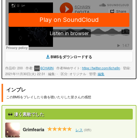
BMSをダウンロードする
作品ID: 200
/
作者:
6CHA9N
/
作者Webサイト:
https://twitter.com/6cha9n
/
登録:
2021年11月30日(火) 22:31
/
編集: -
/
区分: オリジナル
/
管理:
編集
インプレ
このBMSをプレイしたり曲を聴いたりした皆さんの感想
凄く素敵でした
Grimfearia
レス
(0件)