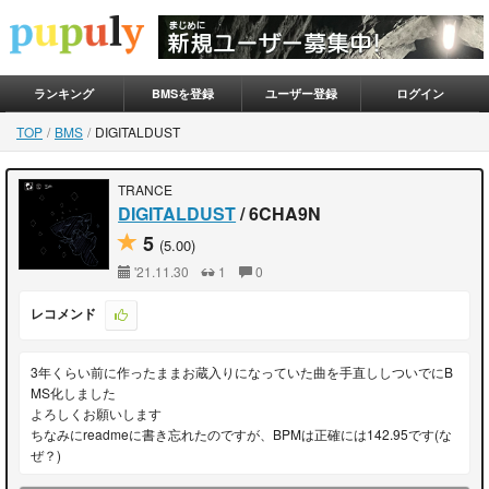
ランキング
BMSを登録
ユーザー登録
ログイン
TOP
BMS
DIGITALDUST
TRANCE
DIGITALDUST
/ 6CHA9N
5
(5.00)
'21.11.30
1
0
レコメンド
3年くらい前に作ったままお蔵入りになっていた曲を手直ししついでにB
MS化しました
よろしくお願いします
ちなみにreadmeに書き忘れたのですが、BPMは正確には142.95です(な
ぜ？)