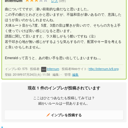
Infernum
レス
(0件)
曲についてですが、凄い前衛的な曲だなと思いました。
この手の曲だとわざとかと思いますが、不協和音が凄いあるので、意識した
ほうが良いのかもしれませんね。
大体ルート音から7度、5度、3度の音は響きが良いので、そちらの方を上手
く使っていけば良い感じになると思います。
譜面に関して言いますと、ラス殺しがもう酷いですね（泣）
若干叩き心地が無い感じがするような気もするので、配置やキー音を考える
と良いかもしれません。
Emeraldって言うと、あの歌い手を思い出してしまいますね...。
インプレID: 575
/
投稿者:
Infernum
/
投稿者Webサイト:
http://infernum.lv9.org
/
登録: 2018年07月24日(火) 11:58
/
編集: -
/
管理:
編集
現在 1 件のインプレが投稿されています
ここはひとつあなたも投稿してみては？
細かいルールは一切ありません。
インプレを投稿する