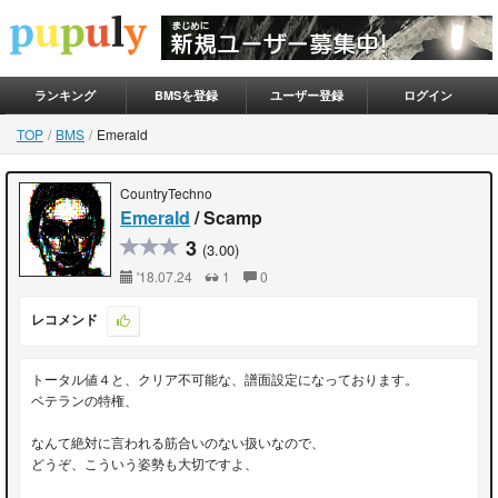
ランキング
BMSを登録
ユーザー登録
ログイン
TOP
BMS
Emerald
CountryTechno
Emerald
/ Scamp
3
(3.00)
'18.07.24
1
0
レコメンド
トータル値４と、クリア不可能な、譜面設定になっております。
ベテランの特権、
なんて絶対に言われる筋合いのない扱いなので、
どうぞ、こういう姿勢も大切ですよ、