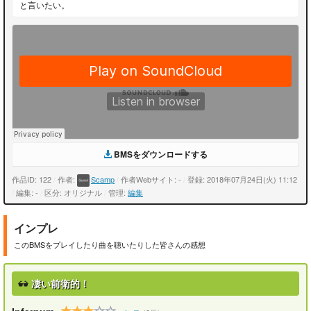
と言いたい。
BMSをダウンロードする
作品ID: 122
/
作者:
Scamp
/
作者Webサイト: -
/
登録: 2018年07月24日(火) 11:12
/
編集: -
/
区分: オリジナル
/
管理:
編集
インプレ
このBMSをプレイしたり曲を聴いたりした皆さんの感想
凄い前衛的！