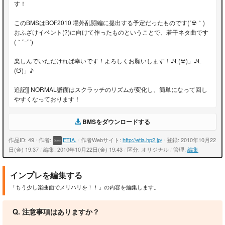
す！
このBMSはBOF2010 場外乱闘編に提出する予定だったものです(´☢｀)
おふざけイベント(?)に向けて作ったものということで、若干ネタ曲です
(｀΅ｰ΅´)
楽しんでいただければ幸いです！よろしくお願いします！♪L(☢)」♪L
(☋)」♪
追記]] NORMAL譜面はスクラッチのリズムが変化し、簡単になって回し
やすくなっております！
BMSをダウンロードする
作品ID: 49
/
作者:
ETIA.
/
作者Webサイト:
http://etia.hp2.jp/
/
登録: 2010年10月22
日(金) 19:37
/
編集: 2010年10月22日(金) 19:43
/
区分: オリジナル
/
管理:
編集
インプレを編集する
「もう少し楽曲面でメリハリを！！」の内容を編集します。
Q. 注意事項はありますか？