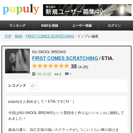
ランキング
BMSを登録
ユーザー登録
ログイン
TOP
BMS
FIRST COMES SCRATCHING
インプレ編集
NU-SKOOL BREAKS
FIRST COMES SCRATCHING
/ ETIA.
35
(4.25)
'10.10.22
8
1
レコメンド
pupulyさん初めまして！ETIA.です(´☋｀)
今回はNU-SKOOL BREAKSという普段全く作らないジャンルに挑戦して
みました！
曲名の通り、自己主張の強いスクラッチがしつこいくらい鳴り続けま