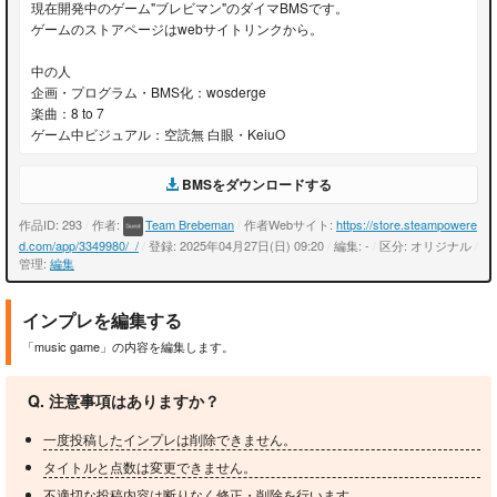
現在開発中のゲーム"ブレビマン"のダイマBMSです。
ゲームのストアページはwebサイトリンクから。
中の人
企画・プログラム・BMS化：wosderge
楽曲：8 to 7
ゲーム中ビジュアル：空読無 白眼・KeiuO
BMSをダウンロードする
作品ID: 293
/
作者:
Team Brebeman
/
作者Webサイト:
https://store.steampowere
d.com/app/3349980/_/
/
登録: 2025年04月27日(日) 09:20
/
編集: -
/
区分: オリジナル
/
管理:
編集
インプレを編集する
「music game」の内容を編集します。
Q. 注意事項はありますか？
一度投稿したインプレは削除できません。
タイトルと点数は変更できません。
不適切な投稿内容は断りなく修正・削除を行います。