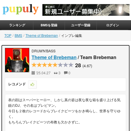
ランキング
BMSを登録
ユーザー登録
ログイン
TOP
BMS
Theme of Brebeman
インプレ編集
DRUM'N'BASS
Theme of Brebeman
/ Team Brebeman
28
(4.67)
'25.04.27
3
0
レコメンド
表の顔はスーパーヒーロー、しかし真の姿は夜な夜な箱を盛り上げる気
鋭のDJ、その名はブレビマン。
今日も２枚のレコードからブレイクビーツをかき鳴らし、世界を守りゆ
く。
もちろんブレイクビーツの布教も欠かさずに。