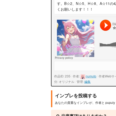
す。B☆2、N☆5、H☆8、A☆11
くお願いします！！！
作品ID: 235
/
作者:
numuto
/
作者Webサ
分: オリジナル
/
管理:
編集
インプレを投稿する
あなたの貴重なインプレが、作者と pupul
Q. 注意事項はありますか？