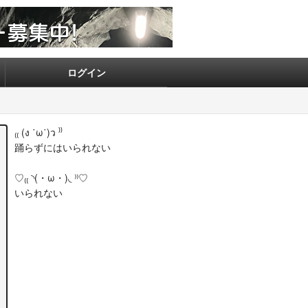
ログイン
₍₍ (ง ˙ω˙)ว ⁾⁾
踊らずにはいられない
♡₍₍ ◝(・ω・)◟ ⁾⁾♡
いられない