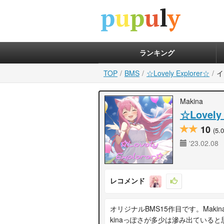
ランキング
TOP
BMS
☆Lovely Explorer☆
イ
Makina
☆Lovely
10
(5.0
'23.02.08
レコメンド
オリジナルBMS15作目です。Mak
kinaっぽさが多少は滲み出ている