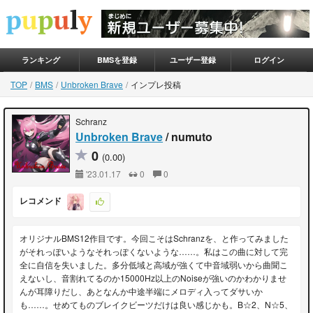
ランキング
BMSを登録
ユーザー登録
ログイン
TOP
BMS
Unbroken Brave
インプレ投稿
Schranz
Unbroken Brave
/ numuto
0
(0.00)
'23.01.17
0
0
レコメンド
オリジナルBMS12作目です。今回こそはSchranzを、と作ってみました
がそれっぽいようなそれっぽくないような……。私はこの曲に対して完
全に自信を失いました。多分低域と高域が強くて中音域弱いから曲聞こ
えないし、音割れてるのか15000Hz以上のNoiseが強いのかわかりませ
んが耳障りだし、あとなんか中途半端にメロディ入ってダサいか
も……。せめてものブレイクビーツだけは良い感じかも。B☆2、N☆5、