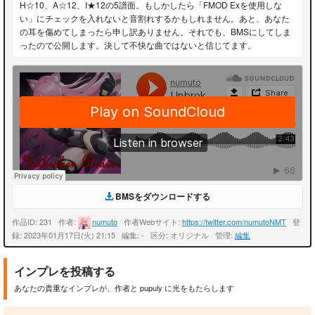
H☆10、A☆12、I★12の5譜面。もしかしたら「FMOD Exを使用しな
い」にチェックを入れないと音割れするかもしれません。あと、あなた
の耳を傷めてしまったら申し訳ありません。それでも、BMSにしてしま
ったので公開します。決して不快な曲ではないと信じてます。
BMSをダウンロードする
作品ID: 231
/
作者:
numuto
/
作者Webサイト:
https://twitter.com/numutoNMT
/
登
録: 2023年01月17日(火) 21:15
/
編集: -
/
区分: オリジナル
/
管理:
編集
インプレを投稿する
あなたの貴重なインプレが、作者と pupuly に光をもたらします