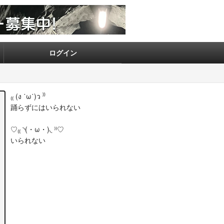
ログイン
₍₍ (ง ˙ω˙)ว ⁾⁾
踊らずにはいられない
♡₍₍ ◝(・ω・)◟ ⁾⁾♡
いられない