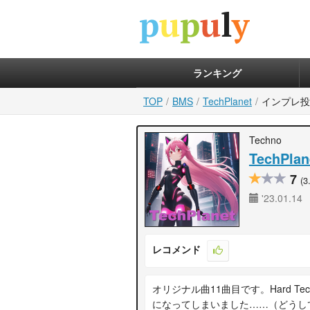
ランキング
TOP
BMS
TechPlanet
インプレ投
Techno
TechPlan
7
(3
'23.01.14
レコメンド
オリジナル曲11曲目です。Hard T
になってしまいました……（どうして