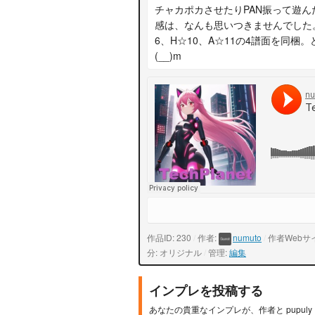
チャカポカさせたりPAN振って遊
感は、なんも思いつきませんでした。
6、H☆10、A☆11の4譜面を同
(__)m
作品ID: 230
/
作者:
numuto
/
作者Webサ
分: オリジナル
/
管理:
編集
インプレを投稿する
あなたの貴重なインプレが、作者と pupul