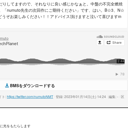
んだりしてますので、それなりに良い感じかなぁと。中盤の不完全燃焼
「numuto先生の次回作にご期待ください」です、はい。B☆3、N☆
梱。どうぞお楽しみください！！アドバイス頂けますと泣いて喜びますm
BMSをダウンロードする
イト:
https://twitter.com/numutoNMT
/
登録: 2023年01月14日(土) 14:24
/
編集: -
/
区
y に光をもたらします