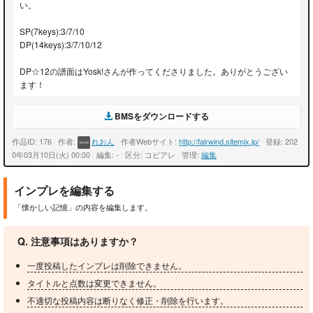
い。
SP(7keys):3/7/10
DP(14keys):3/7/10/12
DP☆12の譜面はYosk!さんが作ってくださりました。ありがとうござい
ます！
BMSをダウンロードする
作品ID: 176
/
作者:
れおん
/
作者Webサイト:
http://fairwind.sitemix.jp/
/
登録: 202
0年03月10日(火) 00:00
/
編集: -
/
区分: コピアレ
/
管理:
編集
インプレを編集する
「懐かしい記憶」の内容を編集します。
Q. 注意事項はありますか？
一度投稿したインプレは削除できません。
タイトルと点数は変更できません。
不適切な投稿内容は断りなく修正・削除を行います。