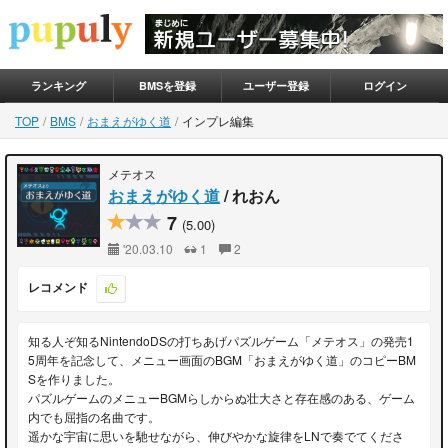
ランキング
BMSを登録
ユーザー登録
ログイン
TOP
BMS
おまえがゆく道
インプレ編集
メテオス
おまえがゆく道
/ れおん
7
(5.00)
'20.03.10
1
2
レコメンド
知る人ぞ知るNintendoDSの打ちあげパズルゲーム「メテオス」の発売1
5周年を記念して、メニュー画面のBGM「おまえがゆく道」のコピーBM
Sを作りました。
パズルゲームのメニューBGMらしからぬ壮大さと存在感のある、ゲーム
内でも屈指の名曲です。
遥かな宇宙に思いを馳せながら、伸びやかな旋律をLNで奏でてくださ